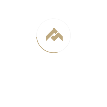
В рамках эскизного проекта сотрудниками
мастерской «АМЦ-ПРОЕКТ» была принята идея
создания современного, экономически
обоснованного спортивного комплекса с
применением энергоэффективных решений, в
сочетании с системой вентилируемых фасадов,
перфорированных металлических панелей,
витражных конструкций и жалюзи. С
конструктивной точки зрения здание