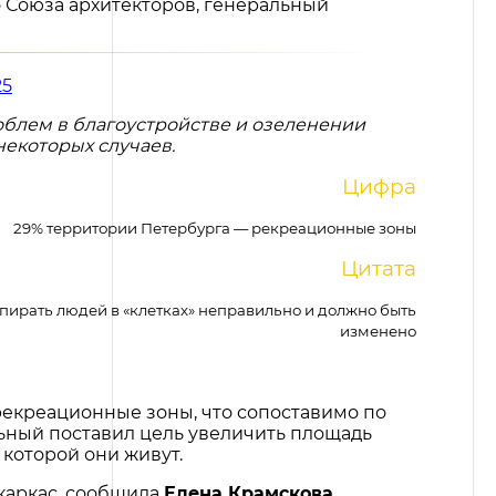
о Союза архитекторов, генеральный
25
облем в благоустройстве и озеленении
екоторых случаев.
Цифра
29% территории Петербурга — рекреационные зоны
Цитата
апирать людей в «клетках» неправильно и должно быть
изменено
 рекреационные зоны, что сопоставимо по
ьный поставил цель увеличить площадь
в которой они живут.
 каркас, сообщила
Елена Крамскова,