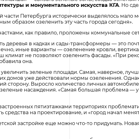
тектуры и монументального искусства КГА
. Но сд
й части Петербурга исторически выделялось мало ме
ым образом озеленить эту часть города сегодня».
участками, как правило, проложены коммунальные се
ь деревья в кадках и сады-трансформеры — это поч
нечно, иные варианты — озеленение кровли, вертика
ш климат не позволяют озеленить фасады. «При рек
обавила она.
 увеличить зеленые площади. Самая, наверное, лучш
их домов уже действовали нормы озеленения. Однак
ий сторону. Выросло количество личных автомобиле
 зеленые насаждения. «Самая большая проблема — у
а застроенных пятиэтажками территориях проблемат
ь средства на проектирование, и «город начал менят
етской застройке еще можно что-то придумать. Нова