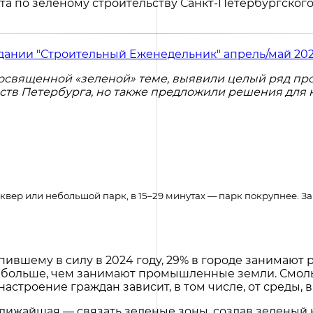
та по зеленому строительству Санкт-Петербургског
дании "Строительный Еженедельник" апрель/май 20
освященной «зеленой» теме, выявили целый ряд пр
тв Петербурга, но также предложили решения для н
квер или небольшой парк, в 15–29 минутах — парк покрупнее. З
пившему в силу в 2024 году, 29% в городе занимают
и больше, чем занимают промышленные земли. Смол
астроение граждан зависит, в том числе, от среды, 
ближайшая — связать зеленые зоны, создав зеленый