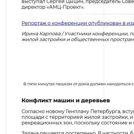
выступал Сергей Цыцин, председатель Сове
директор «АМЦ-Проект».
Репортаж о конференции опубликован в из
Ирина Карпова / Участники конференции, п
жилой застройки и общественных пространс
В пяти минутах пешком от дома должен находиться с
Конфликт машин и деревьев
Согласно новому Генплану Петербурга, всту
площади с территорией жилой застройки, 
рекреационных зон, поскольку состояние и н
Задача решается постепенно. В частности, 