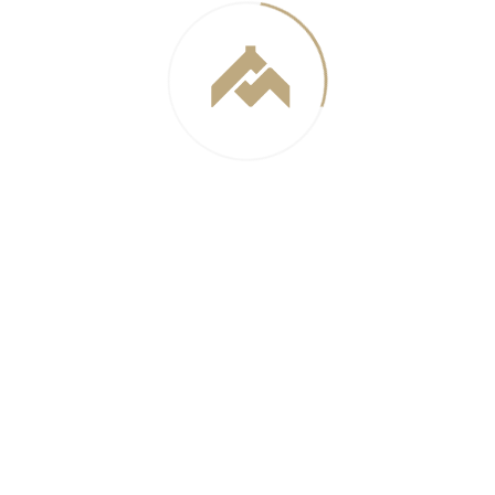
Викт
Цыци
за