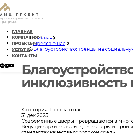
АМЦ-ПРОЕКТ
архитектурная мастерская
цыцина
ГЛАВНАЯ
КОМПАНИЯ
Главная
Пресса о нас
ПРОЕКТЫ
Благоустройство: тренды на социальн
УСЛУГИ
КОНТАКТЫ
Благоустройств
инклюзивность
Категория: Пресса о нас
31 дек 2025
Современные дворы превращаются в многоф
Ведущие архитекторы, девелоперы и произ
стандартах качества городской среды.