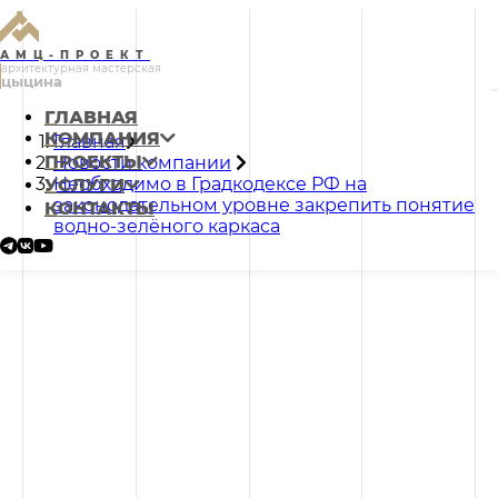
АМЦ-ПРОЕКТ
архитектурная мастерская
цыцина
ГЛАВНАЯ
КОМПАНИЯ
Главная
ПРОЕКТЫ
Новости компании
Необходимо в Градкодексе РФ на
УСЛУГИ
законодательном уровне закрепить понятие
КОНТАКТЫ
водно-зелёного каркаса