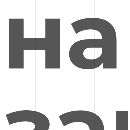
на
за