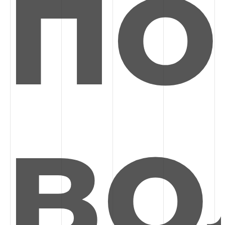
по
во