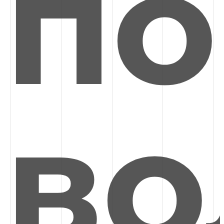
по
во