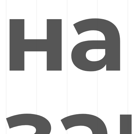
на
за