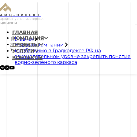
АМЦ-ПРОЕКТ
архитектурная мастерская
цыцина
ГЛАВНАЯ
КОМПАНИЯ
Главная
ПРОЕКТЫ
Новости компании
Необходимо в Градкодексе РФ на
УСЛУГИ
законодательном уровне закрепить понятие
КОНТАКТЫ
водно-зелёного каркаса