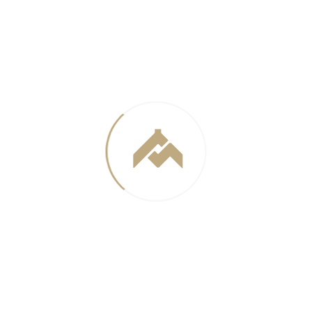
й праздник, который объе
целые народы.
 доме царят мир, счастье 
Коллектив "АМЦ-ПРОЕКТ"
ётным знаком Строителю Санкт-Петербурга III с
раждены сотрудники архитектурной мастерской
вил благодарность генеральному директору АМЦ-
остроительное развитие и формирование архитектурн
ёвского кладбища установили крест