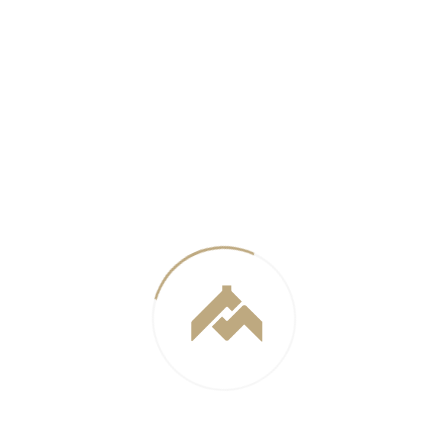
с
духов
просв
цент