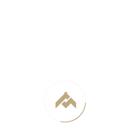
Год постройки
Строится
Год проекта
2020
Заказчик
...
Интерьер центральной входной зоны и лобби ЖК
Фамилия, созданный совместно с генеральным
проектировщиком
архитектурная мастерская
«АМЦ - ПРОЕКТ» и дизайн-студией Елены
Коноваловой
, выполненный в стиле арт – деко,
является отражением как самого дома так и его
месторасположения, где в обрамлении вечной
классики создаётся совершенно новое в
тенденциях современной архитектуры.
Внутренняя отделка и стилевое решение
поддерживают статус элитного комплекса,
предлагая жильцам и их гостям комфортное и
стильное двухуровневое пространство,
наполненное светом и воздухом.