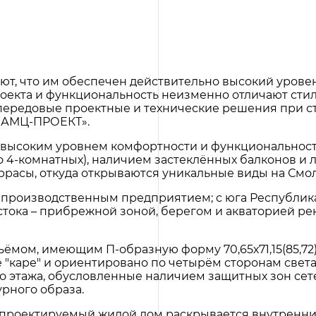
уют, что им обеспечен действительно высокий уро
роекта и функциональность неизменно отличают сти
 передовые проектные и технические решения при с
 «АМЦ-ПРОЕКТ».
 высоким уровнем комфортности и функциональности
 4-комнатных), наличием застеклённых балконов и
еррасы, откуда открываются уникальные виды на Смо
 производственным предприятием; с юга Республик
тока – прибрежной зоной, берегом и акваторией рек
ёмом, имеющим П-образную форму 70,65х71,15(85,72)
"каре" и ориентировано по четырём сторонам света
о этажа, обусловленные наличием защитных зон се
урного образа.
проектируемый жилой дом раскрывается внутренни