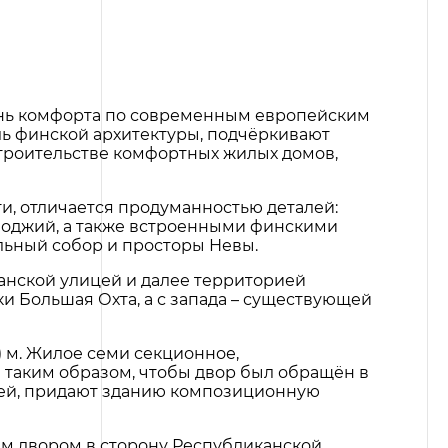
вень комфорта по современным европейским
ль финской архитектуры, подчёркивают
троительстве комфортных жилых домов,
, отличается продуманностью деталей:
 лоджий, а также встроенными финскими
льный собор и просторы Невы.
анской улицей и далее территорией
и Большая Охта, а с запада – существующей
 м. Жилое семи секционное,
 таким образом, чтобы двор был обращён в
тей, придают зданию композиционную
м двором в сторону Республиканской