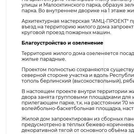
улицы и Малоохтинского парка, образуя зе
парка. Во внутреннем дворике на 1 этаже ж
Архитектурная мастерская "АМЦ-ПРОЕКТ" пре
въезд на территорию жилого дома запроек
круговой проезд пожарных машин.
Благоустройство и озеленение
Территория жилого дома озеленяется посад
жилые парадные.
Проектом полностью сохраняются существу
северной стороне участка и вдоль Республи
тополь берлинский (высокоствольный), ряби
В настоящем проекте внутри территории ж
двора занята групповыми площадками для и
прилегающем парке, т.к. на расстоянии 70
волейбольно-баскетбольная площадка, наст
Жилой дом запроектирован из сборных пан
предусмотрено в тёплых бежево-коричневых
декоративной тягой от основного объёма зд