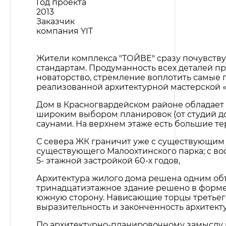
Год проекта
2013
Заказчик
компания YIT
Жители комплекса "ТОЙВЕ" сразу почувств
стандартам. Продуманность всех деталей п
новаторство, стремление воплотить самые
реализованной архитектурной мастерской
Дом в Красногвардейском районе обладает
широким выбором планировок (от студий до
саунами. На верхнем этаже есть большие т
С севера ЖК граничит уже с существующим
существующего Малоохтинского парка; с вос
5- этажной застройкой 60-х годов,
Архитектура жилого дома решена одним объ
тринадцатиэтажное здание решено в форме 
южную сторону. Нависающие торцы третьег
выразительность и законченность архитект
По архитектурно-планировочному замыслу 