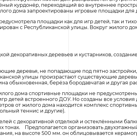
лёный курдонёр, переходящий во внутреннее простр
илого дома запроектированы игровые площадки для д
дусмотрела площадки как для игр детей, так и тихо
тирован с Республиканской улицы. Вокруг жилого д
кой декоративных деревьев и кустарников, создание
ющие деревья, не попадающие под пятно застройки,
канской улицы произрастают существующие деревья, 
на обыкновенная, берёза бородавчатая и другая ра
илого дома спортивные площадки не предусмотрены,
гр детей встроенного ДОУ. Но созданы все условия 
 метров от жилого дома находится комплекс спортив
ольный теннис и другие).
елей с декоративной отделкой и остеклёнными бал
 тонах. Предполагается организовать двухэтажный 
ания, на высоте 500 мм. он облицовывается керамог