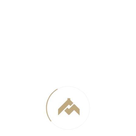
Категория
Высотные здания
Статус
Построен
Год постройки
2007
Год проекта
2005
Заказчик
ЗАО «Интеко»
Проектное решение высотного дома на
Ярцевской улице города Москвы учитывает
особенности инженерного обеспечения
высотных зданий, аэродинамики и ветровых
нагрузок.
Разноэтажность 3-х секционного объема дома
обусловлена требованиями инсоляции
окружающих зданий квартала. Колористическая