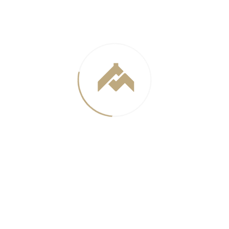
ика с автономной социальной и инженерно-техниче
ли, бытового обслуживания, учебных заведений, а т
й помощи. В состав инженерно-коммунальных зон вхо
стные сооружения и прочие инженерно-транспортн
но-защитного назначения.