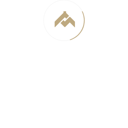
Основными темами обсуждения стали вопросы в
части градостроительных норм и правил, которые
родились у специалистов в ходе изучения новой
редакции ПЗЗ и сравнения ее с действующей
версией документа. Среди них изменение норм
озеленения земельного участка, расчет
машиномест, разночтения по определению,
использованию термина «предельный размер
земельного участка», разночтения по
определению размещения объектов нежилого
назначения во встроенных, пристроенных и
встроенно-пристроенных помещениях, различия
по видам разрешенного использования, трактовка